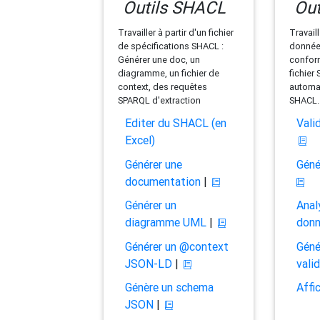
Outils SHACL
Out
Travailler à partir d'un fichier
Travaill
de spécifications SHACL :
données
Générer une doc, un
conform
diagramme, un fichier de
fichier
context, des requêtes
automat
SPARQL d'extraction
SHACL.
Editer du SHACL (en
Vali
Excel)
Générer une
Géné
documentation
|
Générer un
Anal
diagramme UML
|
don
Générer un @context
Géné
JSON-LD
|
vali
Génère un schema
Affi
JSON
|