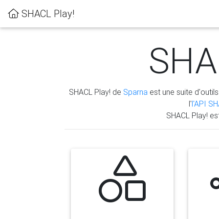
SHACL Play!
SHAC
SHACL Play! de
Sparna
est une suite d'outils
l'
l'API S
SHACL Play! es