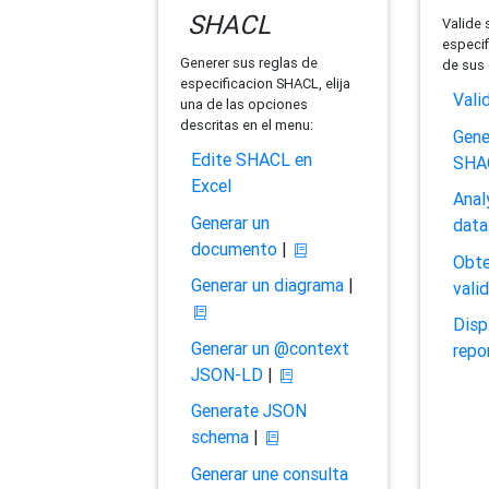
SHACL
Valide 
especif
Generer sus reglas de
de sus 
especificacion SHACL, elija
Vali
una de las opciones
descritas en el menu:
Gene
Edite SHACL en
SHA
Excel
Anal
Generar un
data
documento
|
Obte
Generar un diagrama
|
vali
Disp
Generar un @context
repo
JSON-LD
|
Generate JSON
schema
|
Generar une consulta