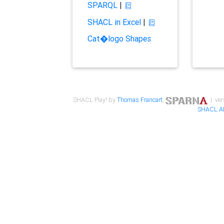
SPARQL
|
SHACL in Excel
|
Cat�logo Shapes
SHACL Play! by
Thomas Francart
,
| ver
SHACL A