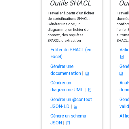
Outils SHACL
Out
Travailler à partir d'un fichier
Travaill
de spécifications SHACL :
données
Générer une doc, un
conform
diagramme, un fichier de
fichier
context, des requêtes
automat
SPARQL d'extraction
SHACL.
Editer du SHACL (en
Vali
Excel)
Générer une
Géné
documentation
|
Générer un
Anal
diagramme UML
|
don
Générer un @context
Géné
JSON-LD
|
vali
Génère un schema
Affi
JSON
|