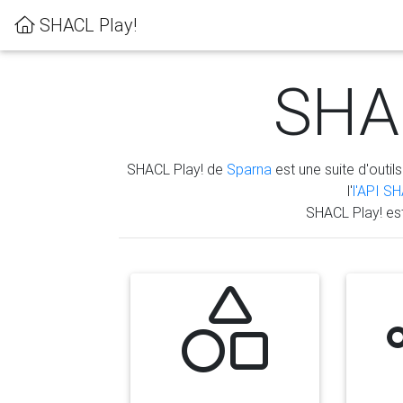
SHACL Play!
SHAC
SHACL Play! de
Sparna
est une suite d'outils
l'
l'API S
SHACL Play! es