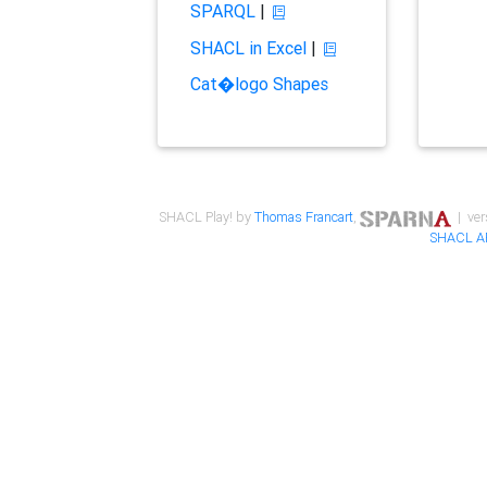
SPARQL
|
SHACL in Excel
|
Cat�logo Shapes
SHACL Play! by
Thomas Francart
,
| ver
SHACL A