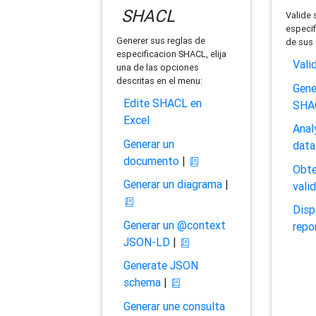
SHACL
Valide 
especif
Generer sus reglas de
de sus 
especificacion SHACL, elija
Vali
una de las opciones
descritas en el menu:
Gene
Edite SHACL en
SHA
Excel
Anal
Generar un
data
documento
|
Obte
Generar un diagrama
|
vali
Disp
Generar un @context
repo
JSON-LD
|
Generate JSON
schema
|
Generar une consulta