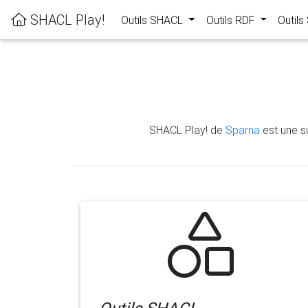
SHACL Play!
Outils SHACL
Outils RDF
Outil
SHACL Play! de
Sparna
est une su