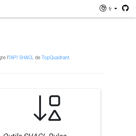
fr
re l'
l'API SHACL
de
TopQuadrant
.