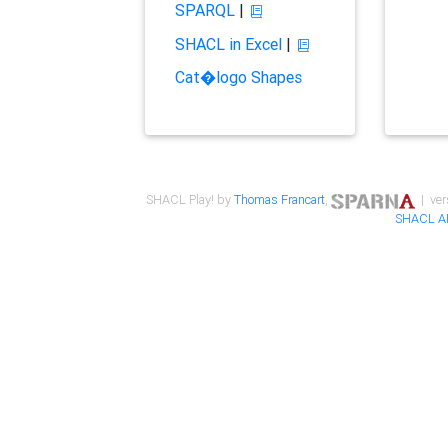
SPARQL
|
SHACL in Excel
|
Cat�logo Shapes
SHACL Play! by
Thomas Francart
,
| ver
SHACL A