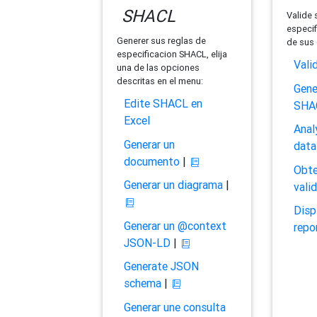
SHACL
Valide 
especif
Generer sus reglas de
de sus 
especificacion SHACL, elija
Vali
una de las opciones
descritas en el menu:
Gene
Edite SHACL en
SHA
Excel
Anal
Generar un
data
documento
|
Obte
Generar un diagrama
|
vali
Disp
Generar un @context
repo
JSON-LD
|
Generate JSON
schema
|
Generar une consulta