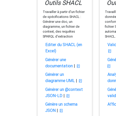
Outils SHACL
Out
Travailler à partir d'un fichier
Travaill
de spécifications SHACL :
données
Générer une doc, un
conform
diagramme, un fichier de
fichier
context, des requêtes
automat
SPARQL d'extraction
SHACL.
Editer du SHACL (en
Vali
Excel)
Générer une
Géné
documentation
|
Générer un
Anal
diagramme UML
|
don
Générer un @context
Géné
JSON-LD
|
vali
Génère un schema
Affi
JSON
|