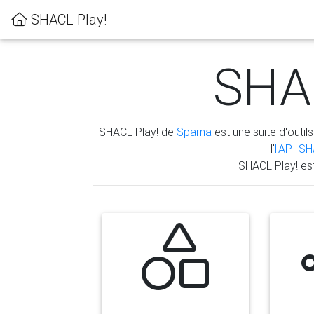
SHACL Play!
SHAC
SHACL Play! de
Sparna
est une suite d'outils
l'
l'API S
SHACL Play! es