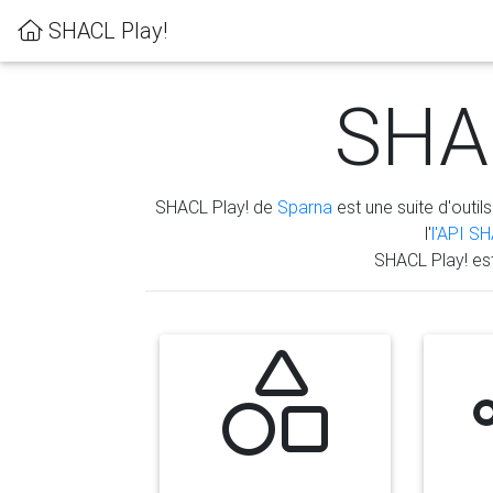
SHACL Play!
SHAC
SHACL Play! de
Sparna
est une suite d'outils
l'
l'API S
SHACL Play! es