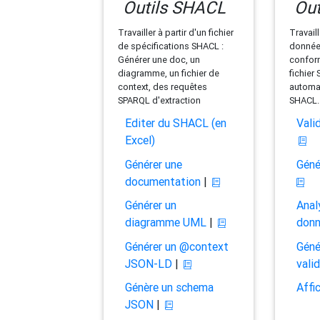
Outils SHACL
Out
Travailler à partir d'un fichier
Travaill
de spécifications SHACL :
données
Générer une doc, un
conform
diagramme, un fichier de
fichier
context, des requêtes
automat
SPARQL d'extraction
SHACL.
Editer du SHACL (en
Vali
Excel)
Générer une
Géné
documentation
|
Générer un
Anal
diagramme UML
|
don
Générer un @context
Géné
JSON-LD
|
vali
Génère un schema
Affi
JSON
|