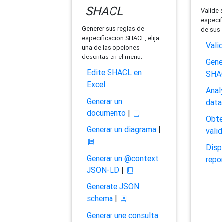
SHACL
Valide 
especif
Generer sus reglas de
de sus 
especificacion SHACL, elija
Vali
una de las opciones
descritas en el menu:
Gene
Edite SHACL en
SHA
Excel
Anal
Generar un
data
documento
|
Obte
Generar un diagrama
|
vali
Disp
Generar un @context
repo
JSON-LD
|
Generate JSON
schema
|
Generar une consulta