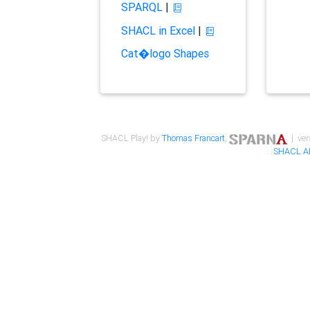
SPARQL
|
SHACL in Excel
|
Cat�logo Shapes
SHACL Play! by
Thomas Francart
,
| ver
SHACL A