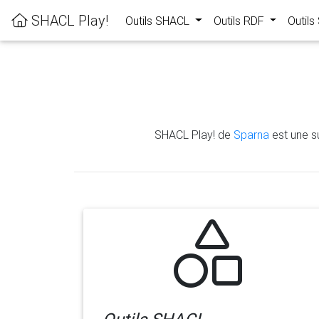
SHACL Play!
Outils SHACL
Outils RDF
Outil
SHACL Play! de
Sparna
est une su