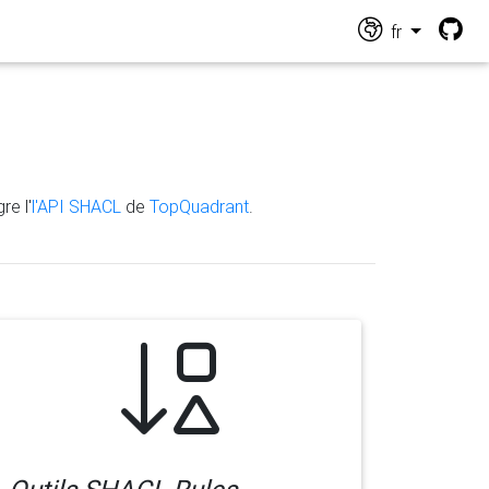
fr
re l'
l'API SHACL
de
TopQuadrant
.