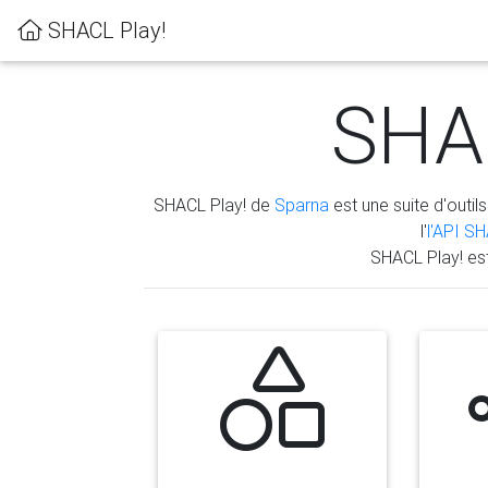
SHACL Play!
SHAC
SHACL Play! de
Sparna
est une suite d'outils
l'
l'API S
SHACL Play! es