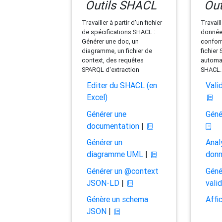
Outils SHACL
Out
Travailler à partir d'un fichier
Travaill
de spécifications SHACL :
données
Générer une doc, un
conform
diagramme, un fichier de
fichier
context, des requêtes
automat
SPARQL d'extraction
SHACL.
Editer du SHACL (en
Vali
Excel)
Générer une
Géné
documentation
|
Générer un
Anal
diagramme UML
|
don
Générer un @context
Géné
JSON-LD
|
vali
Génère un schema
Affi
JSON
|